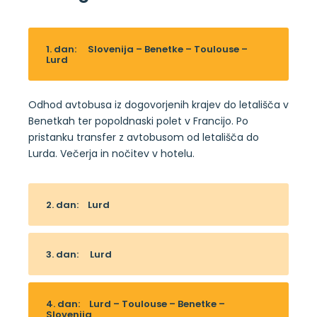
1. dan:
Slovenija – Benetke – Toulouse –
Lurd
Odhod avtobusa iz dogovorjenih krajev do letališča v
Benetkah ter popoldnaski polet v Francijo. Po
pristanku transfer z avtobusom od letališča do
Lurda. Večerja in nočitev v hotelu.
2. dan:
Lurd
3. dan:
Lurd
4. dan:
Lurd – Toulouse – Benetke –
Slovenija