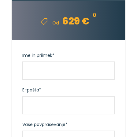
629 €
Od
Ime in priimek
*
E-pošta
*
Vaše povpraševanje
*