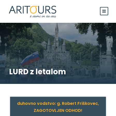
LURD z letalom
duhovno vodstvo: g. Robert Friškovec,
ZAGOTOVLJEN ODHOD!