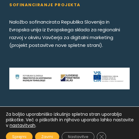
SOFINANCIRANJE PROJEKTA
Naložbo sofinancirata Republika Slovenija in
Evropska unija iz Evropskega sklada za regionalni
razvoj v okviru Vavčerja za digitalni marketing
(projekt postavitve nove spletne strani).
Za boljšo uporabniško izkušnjo spletna stran uporablja
To ponudbo si trenutno ogleduje
piškotke. Več o piškotkih in njihovo uporabo lahko nastavite
© 2021 Aritours. Vse pravice pridržane.
toliko obiskovalcev: 1
v
nastavitvah
.
Izdelava spletne rezervacijske patforme
:
Kreativne ideje
CLOSE GDPR C
Sprejmi
Zavrni
Nastavitve