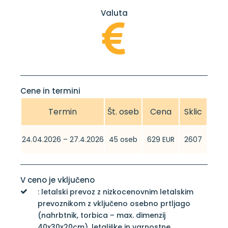
Valuta
Cene in termini
Termin
Št. oseb
Cena
Sklic
24.04.2026 – 27.4.2026
45 oseb
629 EUR
2607
V ceno je vključeno
: letalski prevoz z nizkocenovnim letalskim
prevoznikom z vključeno osebno prtljago
(nahrbtnik, torbica – max. dimenzij
40x30x20cm), letališke in varnostne