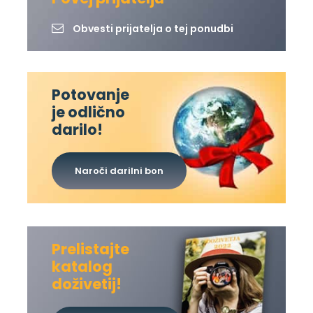
Obvesti prijatelja o tej ponudbi
Potovanje
je odlično
darilo!
Naroči darilni bon
Prelistajte
katalog
doživetij!